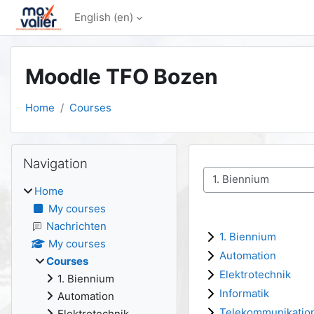
Skip to main content
English ‎(en)‎
Moodle TFO Bozen
Home
Courses
Blocks
Skip Navigation
Navigation
Course categories
Home
My courses
Nachrichten
1. Biennium
My courses
Automation
Courses
Elektrotechnik
1. Biennium
Informatik
Automation
Telekommunikatio
Elektrotechnik