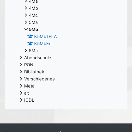
4Ma
4Mb
4Mc
5Ma
5Mb
K5MbTELA
K5MbEn
5Mc
Abendschule
PON
Bibliothek
Verschiedenes
Meta
alt
ICDL
Ergänzungsblöcke