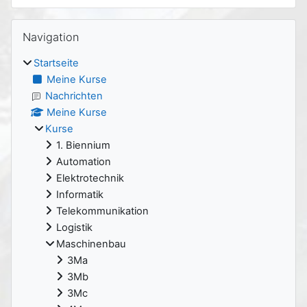
Blöcke
Navigation überspringen
Navigation
Startseite
Meine Kurse
Nachrichten
Meine Kurse
Kurse
1. Biennium
Automation
Elektrotechnik
Informatik
Telekommunikation
Logistik
Maschinenbau
3Ma
3Mb
3Mc