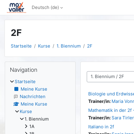
Zum Hauptinhalt
Deutsch ‎(de)‎
2F
Startseite
Kurse
1. Biennium
2F
Blöcke
Navigation überspringen
Navigation
Kursbereiche
Startseite
Meine Kurse
Biologie und Erdwiss
Nachrichten
Trainer/in:
Maria Von
Meine Kurse
Mathematik in der 2f 
Kurse
Trainer/in:
Sara Tirler
1. Biennium
1A
Italiano in 2f
1B