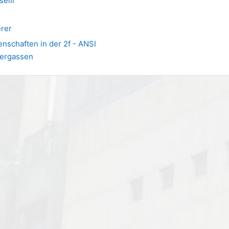
selli
erer
nschaften in der 2f - ANSI
dergassen