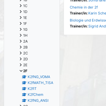
Trainer/in:
Sonia Iane
1C
Chemie in der 2f
1D
Trainer/in:
Karin Sch
1E
Biologie und Erdwisse
1F
Trainer/in:
Sigrid An
1G
1H
2A
2B
2C
2D
2E
2F
K2fNG_VOMA
K2fMATH_TISA
K2fIT
K2fChem
K2fNG_ANSI