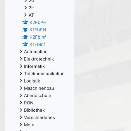
2G
2H
AT
K2FbPH
K1FbPH
K2FbInf
K1FbInf
Automation
Elektrotechnik
Informatik
Telekommunikation
Logistik
Maschinenbau
Abendschule
PON
Bibliothek
Verschiedenes
Meta