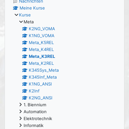
Nachrichten
Meine Kurse
Kurse
Meta
K2NG_VOMA
K1NG_VOMA
Meta_K5REL
Meta_K4REL
Meta_K3REL
Meta_K2REL
K345Sys_Meta
K345Inf_Meta
K1NG_ANSI
K2Inf
K2NG_ANSI
1. Biennium
Automation
Elektrotechnik
Informatik