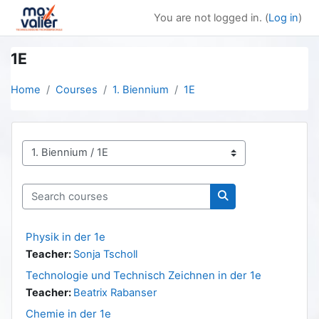
Skip to main content
You are not logged in. (
Log in
)
1E
Home
Courses
1. Biennium
1E
Course categories
Search courses
Search courses
Physik in der 1e
Teacher:
Sonja Tscholl
Technologie und Technisch Zeichnen in der 1e
Teacher:
Beatrix Rabanser
Chemie in der 1e