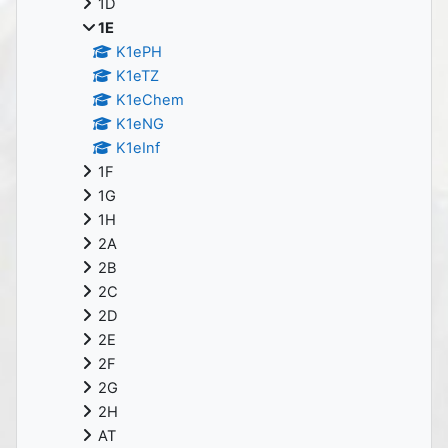
1D
1E
K1ePH
K1eTZ
K1eChem
K1eNG
K1eInf
1F
1G
1H
2A
2B
2C
2D
2E
2F
2G
2H
AT