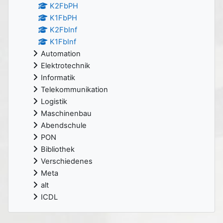
K2FbPH
K1FbPH
K2FbInf
K1FbInf
Automation
Elektrotechnik
Informatik
Telekommunikation
Logistik
Maschinenbau
Abendschule
PON
Bibliothek
Verschiedenes
Meta
alt
ICDL