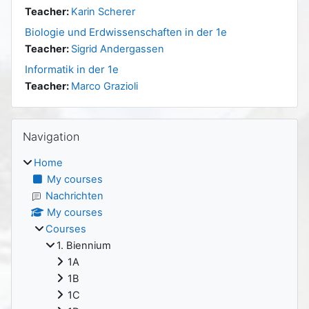
Teacher:
Karin Scherer
Biologie und Erdwissenschaften in der 1e
Teacher:
Sigrid Andergassen
Informatik in der 1e
Teacher:
Marco Grazioli
Blocks
Skip Navigation
Navigation
Home
My courses
Nachrichten
My courses
Courses
1. Biennium
1A
1B
1C