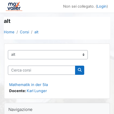
Vai al contenuto principale
Non sei collegato. (
Login
)
alt
Home
Corsi
alt
Categorie di corso
Cerca corsi
Cerca corsi
Mathematik in der 5Ia
Docente:
Karl Lunger
Blocchi
Salta Navigazione
Navigazione