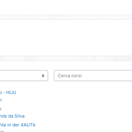
Cerca corsi
b - HIJU
r
b
nds da Silva
hte in der 4AUTb