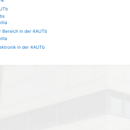
nk
AUTb
tis
illa
r Bereich in der 4AUTb
illa
lektronik in der 4AUTb