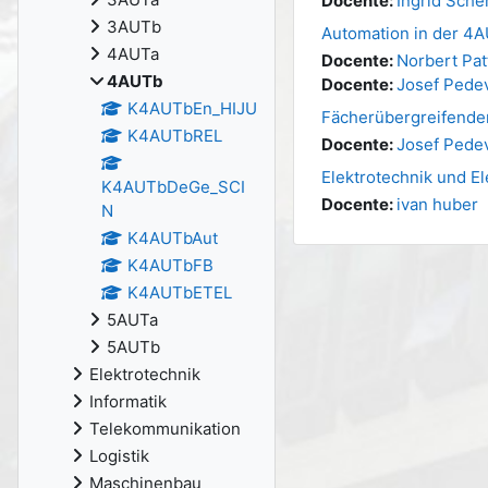
Docente:
Ingrid Sche
3AUTb
Automation in der 4
4AUTa
Docente:
Norbert Pat
4AUTb
Docente:
Josef Pedev
K4AUTbEn_HIJU
Fächerübergreifende
K4AUTbREL
Docente:
Josef Pedev
Elektrotechnik und E
K4AUTbDeGe_SCI
Docente:
ivan huber
N
K4AUTbAut
K4AUTbFB
K4AUTbETEL
5AUTa
5AUTb
Elektrotechnik
Informatik
Telekommunikation
Logistik
Maschinenbau