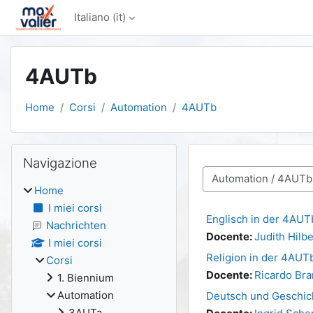
Vai al contenuto principale
Italiano ‎(it)‎
4AUTb
Home
Corsi
Automation
4AUTb
Blocchi
Salta Navigazione
Navigazione
Categorie di corso
Home
I miei corsi
Englisch in der 4AUT
Nachrichten
Docente:
Judith Hilbe
I miei corsi
Religion in der 4AUT
Corsi
Docente:
Ricardo Bra
1. Biennium
Automation
Deutsch und Geschic
3AUTa