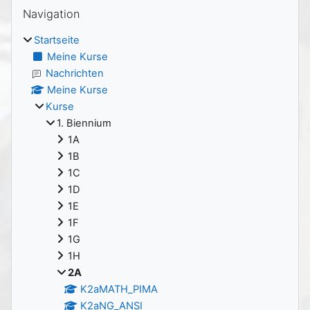
Blöcke
Navigation überspringen
Navigation
Startseite
Meine Kurse
Nachrichten
Meine Kurse
Kurse
1. Biennium
1A
1B
1C
1D
1E
1F
1G
1H
2A
K2aMATH_PIMA
K2aNG_ANSI