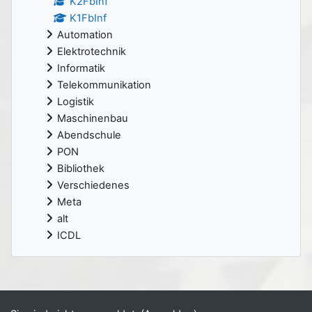
K2FbInf
K1FbInf
Automation
Elektrotechnik
Informatik
Telekommunikation
Logistik
Maschinenbau
Abendschule
PON
Bibliothek
Verschiedenes
Meta
alt
ICDL
Ergänzungsblöcke