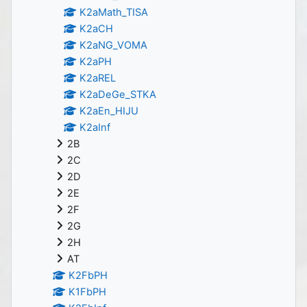
K2aMath_TISA
K2aCH
K2aNG_VOMA
K2aPH
K2aREL
K2aDeGe_STKA
K2aEn_HIJU
K2aInf
2B
2C
2D
2E
2F
2G
2H
AT
K2FbPH
K1FbPH